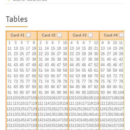
Tables
Card #1
Card #2
Card #3
Card #4
1
3
5
7
9
2
3
6
7
10
4
5
6
7
12
8
9
10
11
12
11
13
15
17
19
11
14
15
18
19
13
14
15
20
21
13
14
15
24
25
21
23
25
27
29
22
23
26
27
30
22
23
28
29
30
26
27
28
29
30
31
33
35
37
39
31
34
35
38
39
31
36
37
38
39
31
40
41
42
43
41
43
45
47
49
42
43
46
47
50
44
45
46
47
52
44
45
46
47
56
51
53
55
57
59
51
54
55
58
59
53
54
55
60
61
57
58
59
60
61
61
63
65
67
69
62
63
66
67
70
62
63
68
69
70
62
63
72
73
74
71
73
75
77
79
71
74
75
78
79
71
76
77
78
79
75
76
77
78
79
81
83
85
87
89
82
83
86
87
90
84
85
86
87
92
88
89
90
91
92
91
93
95
97
99
91
94
95
98
99
93
94
95
100
101
93
94
95
104
105
101
103
105
107
109
102
103
106
107
110
102
103
108
109
110
106
107
108
109
110
111
113
115
117
119
111
114
115
118
119
111
116
117
118
119
111
120
121
122
123
121
123
125
127
129
122
123
126
127
130
124
125
126
127
132
124
125
126
127
136
131
133
135
137
139
131
134
135
138
139
133
134
135
140
141
137
138
139
140
141
141
143
145
147
149
142
143
146
147
150
142
143
148
149
150
142
143
152
153
154
151
153
155
157
159
151
154
155
158
159
151
156
157
158
159
155
156
157
158
159