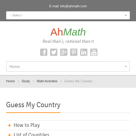
E-mail:
info@ahmath.com
- Select -
Ah
Math
Real than i, rational than π
Home
Home
Study
Math Activities
Guess My Country
Guess My Country
How to Play
List of Countries