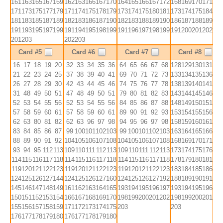
161
163
165
167
169
162
163
166
167
170
164
165
166
167
172
168
169
170
171
172
171
173
175
177
179
171
174
175
178
179
173
174
175
180
181
173
174
175
184
185
181
183
185
187
189
182
183
186
187
190
182
183
188
189
190
186
187
188
189
190
191
193
195
197
199
191
194
195
198
199
191
196
197
198
199
191
200
201
202
203
201
203
202
203
Card #5
Card #6
Card #7
Card #8
16
17
18
19
20
32
33
34
35
36
64
65
66
67
68
128
129
130
131
132
21
22
23
24
25
37
38
39
40
41
69
70
71
72
73
133
134
135
136
137
26
27
28
29
30
42
43
44
45
46
74
75
76
77
78
138
139
140
141
142
31
48
49
50
51
47
48
49
50
51
79
80
81
82
83
143
144
145
146
147
52
53
54
55
56
52
53
54
55
56
84
85
86
87
88
148
149
150
151
152
57
58
59
60
61
57
58
59
60
61
89
90
91
92
93
153
154
155
156
157
62
63
80
81
82
62
63
96
97
98
94
95
96
97
98
158
159
160
161
162
83
84
85
86
87
99
100
101
102
103
99
100
101
102
103
163
164
165
166
167
88
89
90
91
92
104
105
106
107
108
104
105
106
107
108
168
169
170
171
172
93
94
95
112
113
109
110
111
112
113
109
110
111
112
113
173
174
175
176
177
114
115
116
117
118
114
115
116
117
118
114
115
116
117
118
178
179
180
181
182
119
120
121
122
123
119
120
121
122
123
119
120
121
122
123
183
184
185
186
187
124
125
126
127
144
124
125
126
127
160
124
125
126
127
192
188
189
190
191
192
145
146
147
148
149
161
162
163
164
165
193
194
195
196
197
193
194
195
196
197
150
151
152
153
154
166
167
168
169
170
198
199
200
201
202
198
199
200
201
202
155
156
157
158
159
171
172
173
174
175
203
203
176
177
178
179
180
176
177
178
179
180