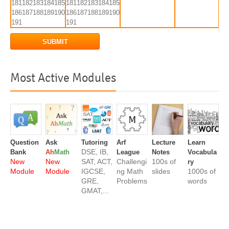
181
182
183
184
185
181
182
183
184
185
186
187
188
189
190
186
187
188
189
190
191
191
SUBMIT
Most Active Modules
Question
Ask
Tutoring
Arf
Lecture
Learn
DSE, IB,
Bank
Ah
Math
League
Notes
Vocabula
New
New
SAT, ACT,
Challengi
100s of
ry
Module
Module
IGCSE,
ng Math
slides
1000s of
GRE,
Problems
words
GMAT,...